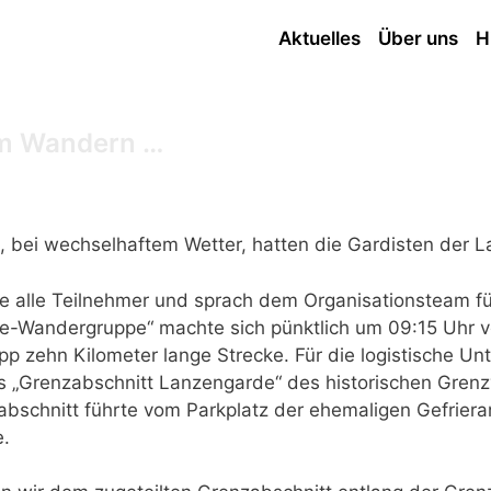
Aktuelles
Über uns
H
um Wandern …
bei wechselhaftem Wetter, hatten die Gardisten der 
e alle Teilnehmer und sprach dem Organisationsteam fü
e-Wandergruppe“ machte sich pünktlich um 09:15 Uhr v
pp zehn Kilometer lange Strecke. Für die logistische U
s „Grenzabschnitt Lanzengarde“ des historischen Gren
abschnitt führte vom Parkplatz der ehemaligen Gefrie
e.