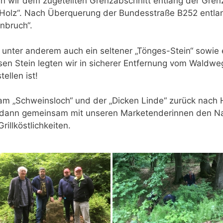
en wir dem zugeteilten Grenzabschnitt entlang der Gren
Holz“. Nach Überquerung der Bundesstraße B252 entlan
nbruch“.
 unter anderem auch ein seltener „Tönges-Stein“ sowie
en Stein legten wir in sicherer Entfernung vom Waldwe
ellen ist!
 am „Schweinsloch“ und der „Dicken Linde“ zurück nac
 dann gemeinsam mit unseren Marketenderinnen den Na
rillköstlichkeiten.