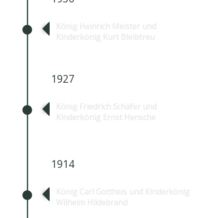
König Heinrich Meister und
Kinderkönig Kurt Bleibtreu
1927
König Friedrich Schäfer und
Kinderkönig Ernst Hensche
1914
König Carl Gottheis und Kinderkönig
Wilhelm Hildebrand