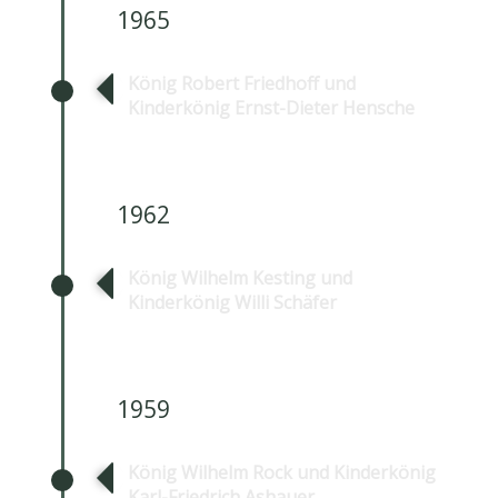
1965
König Robert Friedhoff und
Kinderkönig Ernst-Dieter Hensche
1962
König Wilhelm Kesting und
Kinderkönig Willi Schäfer
1959
König Wilhelm Rock und Kinderkönig
Karl-Friedrich Ashauer