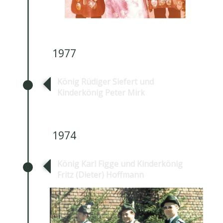
1977
König Rüdiger Siefert und
Kinderkönig Peter Mirk
1974
König Karl Figge und Kinderkönig
Fritz (Dieter) Hoffmann