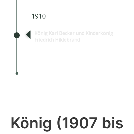
1910
König Karl Becker und Kinderkönig
Friedrich Hildebrand
König (1907 bis